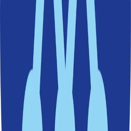
Efter kritiken mot nya Sicklavallen – nu förklarar
kommunen
Debatten kring Sicklavallen har pågått länge, men mycket av
kritiken är missvisande. Planerna innebär två 7-spelarplaner i Sickla
och en 11-spelarplan i Källtorp.
Idrott och kultur
|
4 november 2025
Evas sju döttrar tillbaka i Sicklasjön – konstverk
får permanent hemvist
30 juni 2025
Skola och välfärd