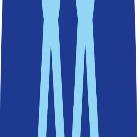
Kyrkviksparken får ny strandpromenad och fler
mötesplatser
Kyrkviksparken utvecklas nu för att bli en trevlig plats för
Nackabor, med nära en hektar stor park. Med nya planteringar,
mötesplatser och en förbättrad strandpromenad ska parken bli lättare
att använda – året runt. Arbetet sker i två etapper med start under
våren.
Miljö och natur
|
19 mars 2026
Nytt utsiktstorn i Ryssbergens naturreservat
24 juni 2025
Idrott och kultur