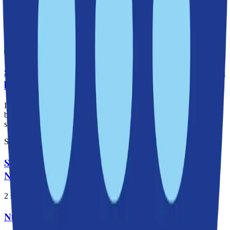
Sickla skola invigd – tradition och framtid i samma
byggnad
I fredags invigdes Sickla skola. Efter år av renoveringar och
byggnationer kunde elever, lärare och föräldrar äntligen kliva in i
sina nya lokaler.
Skola och välfärd
|
15 september 2025
Skolstart: Nu öppnar nya skolor och förskolor i
Nacka
2 september 2025
Nu rustas Järla skola upp