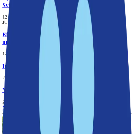
Svindersviken
12 mars 2026
JUST NU
Efterlängtad bro mellan Henriksdal och Sickla
undersöks
12 mars 2026
Invigning av Finntorpsbron!
2 juli 2025
Nu försvinner flaskhalsen i Jarlaberg
25 juni 2025
Miljö och natur