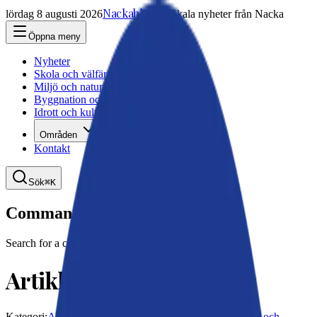
Nackabladet
lördag 8 augusti 2026
Lokala nyheter från Nacka
Öppna meny
Nyheter
Skola och välfärd
Miljö och natur
Byggnation och trafik
Idrott och kultur
Områden
Kontakt
Sök
⌘K
Command Palette
Search for a command to run...
Artiklar
Kategori:
Alla
Byggnation och trafik
Idrott och kultur
Miljö och