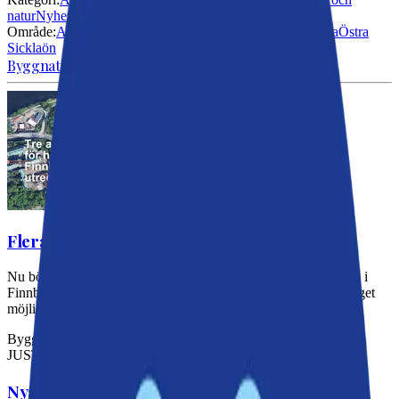
natur
Nyheter
Skola och välfärd
Område:
Alla
Boo
Fisksätra
Saltsjöbaden
Västra Sicklaön
Älta
Östra
Sicklaön
Byggnation och trafik
Flera steg närmare hiss i Finnboda
Nu börjar det röra på sig i frågan om hiss från seniorbostäderna i
Finnboda, en fråga som debatterats länge. Flera planer runt berget
möjliggör en hissförbindelse.
Byggnation och trafik
|
26 maj 2026
JUST NU
Nya parker och badplats planeras vid