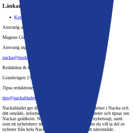
Länkar
Kontakta oss
Ansvarig utgivare
Magnus Gilén
Ansvarig utgivare
nacka@moderaterna.se
Redaktion & kontor
Granitvägen 15
Tipsa redaktionen
tips@nackabladet.se
Nackabladet ger dig information om aktuella händelser i Nacka och
ditt område, informerar om evenemang och aktiviteter och tipsar om
Nackas guldkorn. Nackabladet ges ut via denna nyhetssajt, samt
som ett nyhetsbrev månadsvis. Du väljer själv om du vill ta del av
nyheter från hela Nacka, eller ett utdrag från ditt närområde.