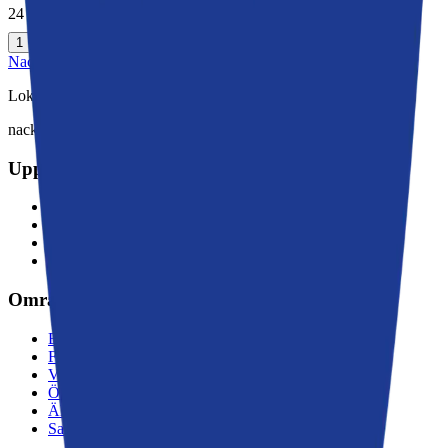
24 juni 2025
2
3
4
Nästa sida
1
Nackabladet
Lokala nyheter från Nacka
nacka@moderaterna.se
Upptäck mer
Miljö och natur
Idrott och kultur
Skola och välfärd
Byggnation och trafik
Områden
Boo
Fisksätra
Västra Sicklaön
Östra Sicklaön
Älta
Saltsjöbaden