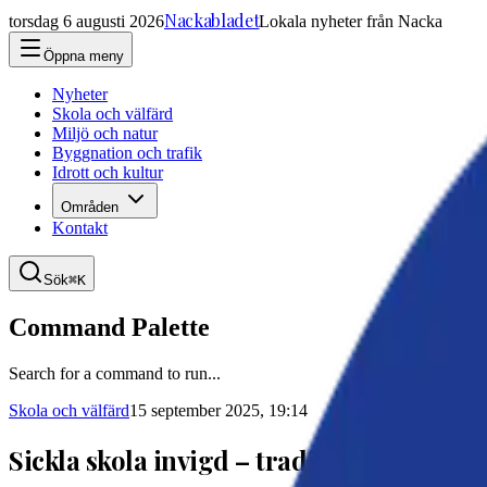
Nackabladet
torsdag 6 augusti 2026
Lokala nyheter från Nacka
Öppna meny
Nyheter
Skola och välfärd
Miljö och natur
Byggnation och trafik
Idrott och kultur
Områden
Kontakt
Sök
⌘K
Command Palette
Search for a command to run...
Skola och välfärd
15 september 2025, 19:14
Sickla skola invigd – tradition och fra