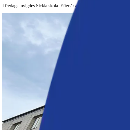
I fredags invigdes Sickla skola. Efter år av renoveringar och byggnation