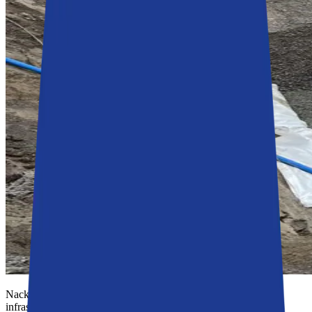
Nacka kommun genomför en omfattande ombyggnation av
infrastrukturen i och runt Värmdövägen för att möta framtidens