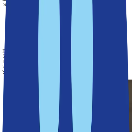
bedömdes vara mindre effektiva:
Behålla trafiken på Värmdövägen
– ansågs orealistiskt på
grund av säkerhetsrisker och begränsat utrymme.
Leda om trafiken via lokalgator
– skulle ha skapat stora
störningar för boende och företag.
Bygga en tillfällig bro eller tunnel
– har visat sig vara
tekniskt och ekonomiskt ogenomförbart.
Den mest effektiva lösningen var att tillfälligt leda om trafiken via
Saltsjöbanans banvall, som redan var avstängd för uppgradering.
Detta val minimerar trafikstörningar och säkerställer att både
kollektivtrafik och utryckningsfordon kan ta sig fram smidigt under
byggtiden.