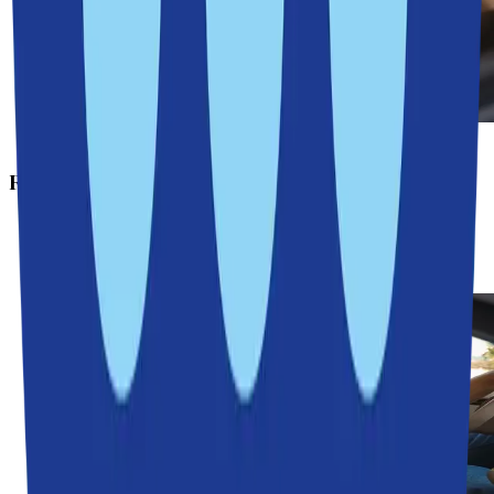
Läs mer
Redaktionens val
Nu kan Nacka bli superkommun igen
Tryggheten ökar i Nacka
Nacka Grace – nyproduktion i 1920-talsstil