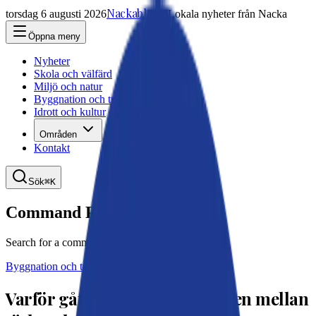
Nackabladet
torsdag 6 augusti 2026
Lokala nyheter från Nacka
Öppna meny
Nyheter
Skola och välfärd
Miljö och natur
Byggnation och trafik
Idrott och kultur
Områden
Kontakt
Sök
⌘K
Command Palette
Search for a command to run...
Byggnation och trafik
11 mars 2025, 11:15
Varför går trafiken på banvallen mellan