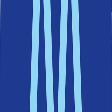
Att säkerställa att blåljuspersonal fortsatt kunde ta sig
fram på Värmdövägen var av hög prioritet.
Ett gemensamt beslut för framtiden
Projektets totala budget uppgår till 1,3 miljarder kronor och
finansieras genom exploateringsersättningar och markförsäljningar.
Att använda banvallen medför vissa extrakostnader för temporära
anpassningar, men dessa är betydligt lägre än kostnaderna som en
försenad byggnation skulle medföra.
Samtliga partier i Nacka är eniga om att detta är den bästa lösningen
för att både upprätthålla ett fungerande trafikflöde och samtidigt
genomföra de nödvändiga investeringarna i infrastrukturen. Stora
och långtgående beslut bör alltid ha en bred förankring som spänner
över många partier, de ska kunna stå sig över flera mandatperioder
och skiftande majoriteter.
Varför behövde Värmdövägen byggas om?
Värmdövägen är en av Nackas viktigaste trafikleder och huserar
även en omfattande teknisk infrastruktur. Ombyggnationen är