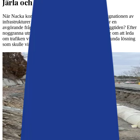
Järla och Nacka Station?
När Nacka kommun planerade det omfattande ombyggnationen av
infrastrukturer i och runt Värmdövägen, stod man inför en
avgörande fråga: hur skulle trafiken hanteras under byggtiden? Efter
noggranna utredningar enades samtliga politiska partier om att leda
om trafiken via Saltsjöbanans banvall. En något annorlunda lösning
som skulle visas sig vara ytterst nödvändig.