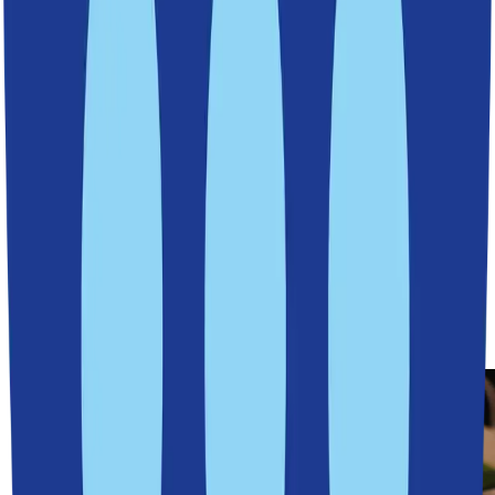
26 maj 2026
Flera steg närmare hiss i Finnboda
27 april 2026
Historiskt steg för Östlig förbindelse –
planeringen kan nu starta
13 april 2026
Ordning och reda när Nacka kommuns
årsbokslut summeras
9 april 2026
Ny undersökning: Kraftigt missnöje med Slussens
bussterminal
26 mars 2026
Allt färre söker ekonomiskt bistånd i Nacka
20 mars 2026
Klotterspanare: så ska klottret minska i Nacka
19 mars 2026
Kyrkviksparken får ny strandpromenad och fler
mötesplatser
19 mars 2026
Höga löner och goda resultat i Nackas skolor.
17 mars 2026
Nacka går mot strömmen och toppar flertalet
listor
12 mars 2026
Nya parker och badplats planeras vid
Svindersviken