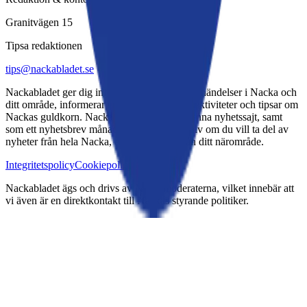
Granitvägen 15
Tipsa redaktionen
tips@nackabladet.se
Nackabladet ger dig information om aktuella händelser i Nacka och
ditt område, informerar om evenemang och aktiviteter och tipsar om
Nackas guldkorn. Nackabladet ges ut via denna nyhetssajt, samt
som ett nyhetsbrev månadsvis. Du väljer själv om du vill ta del av
nyheter från hela Nacka, eller ett utdrag från ditt närområde.
Integritetspolicy
Cookiepolicy
Kontakt
Nackabladet ägs och drivs av Nackamoderaterna, vilket innebär att
vi även är en direktkontakt till Nackas styrande politiker.