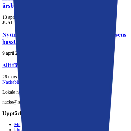
årsbokslut summeras
13 april 2026
JUST NU
Ny undersökning: Kraftigt missnöje med Slussens
bussterminal
9 april 2026
Allt färre söker ekonomiskt bistånd i Nacka
26 mars 2026
Nackabladet
Lokala nyheter från Nacka
nacka@moderaterna.se
Upptäck mer
Miljö och natur
Idrott och kultur