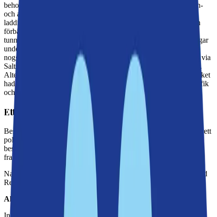
behov. Arbetet är avgörande för att modernisera och säkra vatten-
och avloppssystemet, fjärrvärmenätet samt el- och
laddinfrastrukturen för den gröna omställningen. Dessutom är en
förbättrad dagvattenhantering nödvändig för att skydda den nya
tunnelbanan från översvämningar. För att minimera trafikstörningar
under byggtiden kom samtliga politiska partier i Nacka, efter
noggranna utredningar, överens om att tillfälligt leda om trafiken via
Saltsjöbanans banvall för att på så sätt kunna genomför projektet.
Alternativet hade varit en total avstängning av Värmdövägen, vilket
hade skapat många följdproblem, för framkomlighet, kollektivtrafik
och räddningstjänst.
Ett enhälligt politiskt beslut
Beslutet, som togs av kommunstyrelsen den 7 mars 2022, hade brett
politiskt stöd där inget parti gick emot. Att inget parti motsatte sig
beslutet vittnade om enighet och insikt om vikten av att säkra
framkomligheten under byggperioden.
Nacka kommun tecknade efter beslutet ett genomförandeavtal med
Region Stockholm om att använda banvallen.
Alternativen som utreddes
Inför beslutet utreddes flera alternativa trafiklösningar, men dessa