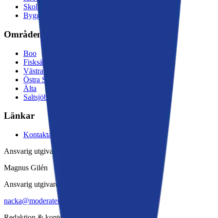
Skola och välfärd
Byggnation och trafik
Områden
Boo
Fisksätra
Västra Sicklaön
Östra Sicklaön
Älta
Saltsjöbaden
Länkar
Kontakta oss
Ansvarig utgivare
Magnus Gilén
Ansvarig utgivare
nacka@moderaterna.se
Redaktion & kontor