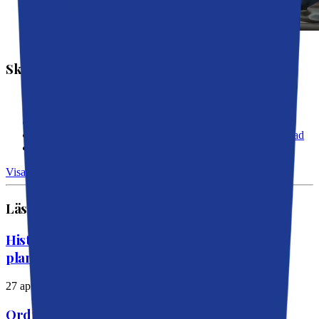
Nackamoderaterna
Skola och välfärd
Klart: Öppna förskolan i Ektorp blir kvar
Rapport: Nackas äldreboenden i topp
Ektorps nya skola slår upp portarna
Sickla skola invigd – tradition och framtid i samma byggnad
Nu ska framtidens lärare utbildas i Nacka
Visa fler →
Läs också
Historiskt steg för Östlig förbindelse –
planeringen kan nu starta
27 april 2026
Ordning och reda när Nacka kommuns