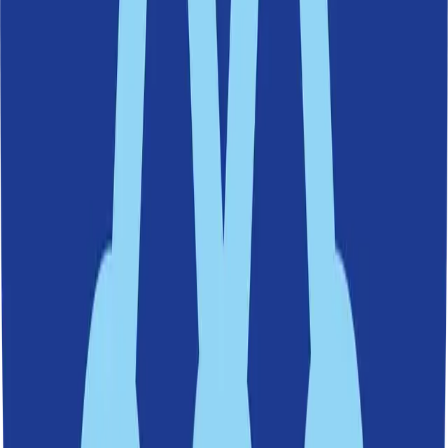
nödvändig för att:
Uppgradera vatten- och avloppssystemet.
Bygga ut fjärrvärmenätet.
Förbättra el- och laddinfrastruktur för den gröna
omställningen.
Modernisera dagvattenhanteringen för att förhindra
översvämningar av framtida tunnelbanestationer i Nacka.
– Det här är ett stort och strategiskt viktigt beslut. Ombyggnaden av
Värmdövägen är en del av vår klimatanpassning och kommer att
säkerställa en pålitlig försörjning av el, VA och fjärrvärme för
centrala Nacka en lång tid framöver, säger Mats Gerdau,
kommunstyrelsens ordförande.
Arbetet med den aktuella sektionen av Värmdövägen förväntas bli
klart i början av nästa år, då Saltsjöbanans räls kan läggas tillbaka.
Läs beslutsprotokoll och genomförande-PM här.
Områden
Västra Sicklaön
Senaste nytt