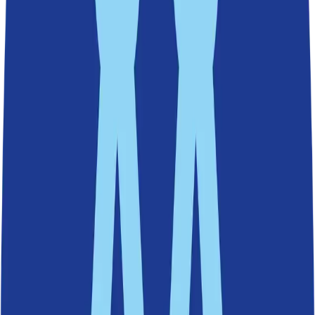
Fisksätrabadet
Baggensuddsbadet
Erstaviksbadet
Vårgärdsbadet
Kyrksundsbadet
Solsidanbadet
Neglingebadet
Saltsjöbadens friluftsbad
Sicklaön (4 badplatser)
Bastusjöbadet
Kyrkviksbadet
Långsjöbadet
Sickla strandbad
Älta (6 badplatser)
Källtorpsbadet
Stensöbadet
Strålsjöbadet
Ältabadet
Ulvsjöns badplats
Sandasjöns badplats