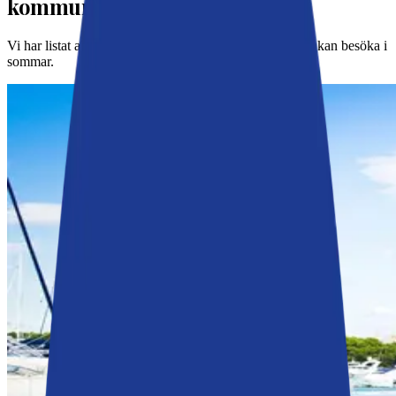
kommunens badplatser
Vi har listat alla kommunala badplatser i Nacka som du kan besöka i
sommar.