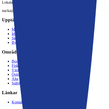
Lokala nyheter från Nacka
nacka@moderaterna.se
Upptäck mer
Miljö och natur
Idrott och kultur
Skola och välfärd
Byggnation och trafik
Områden
Boo
Fisksätra
Västra Sicklaön
Östra Sicklaön
Älta
Saltsjöbaden
Länkar
Kontakta oss