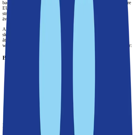
badsäsongen – fyra gånger per sommar på varje badplats. Vid de tre
EU-klassade baden (Erstaviksbadet, Källtorpsbadet och Sickla
strandbad) sker provtagning ännu oftare. Kommunen kontrollerar
även algblomning och vattentemperatur vid varje tillfälle.
Alla kommunala badplatser har fiskeförbud året runt, och städning
sker två gånger i veckan. Om du upptäcker något som behöver
åtgärdas kan du enkelt göra en felanmälan via kommunens
webbplats eller app. Nedan hittar du Nackas kommunala badplatser:
Boo (9 badplatser)
Bagarsjöbadet
Boobadet
Glasbruksbadet
Insjöbadet
Kocktorpsbadet
Lännerstabadet
Myrsjöbadet
Sågsjöbadet
Velamsundsbadet
Fisksätra–Saltsjöbaden (8 badplatser)