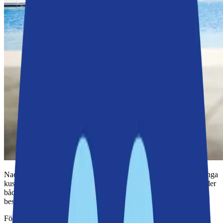
Nacka kommun erbjuder ett stort antal badplatser tack vare sin långa
kustlinje och många insjöar. Flera är kommunalt skötta och erbjuder
både natursköna miljöer och god tillgänglighet för badsugna
besökare.
För att säkerställa god vattenkvalitet tas regelbundna prover under