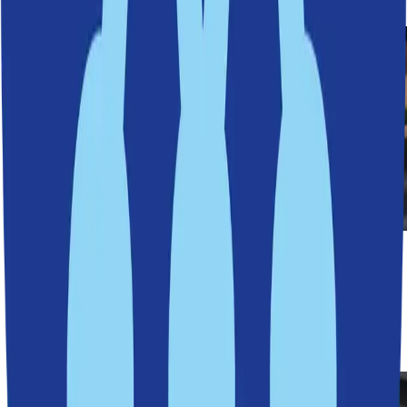
Svindersviken
Läs mer
Redaktionens val
Nu kan Nacka bli superkommun igen
Tryggheten ökar i Nacka
Nacka Grace – nyproduktion i 1920-talsstil