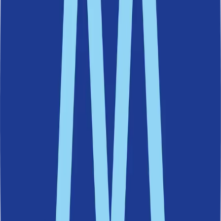
Mer om nackas badplatser kan du läsa på
Nacka kommuns hemsida.
Områden
Boo
Fisksätra
Saltsjöbaden
Östra Sicklaön
Västra Sicklaön
Älta
Senaste nytt
26 maj 2026
Flera steg närmare hiss i Finnboda
27 april 2026
Historiskt steg för Östlig förbindelse –
planeringen kan nu starta
13 april 2026
Ordning och reda när Nacka kommuns
årsbokslut summeras
9 april 2026
Ny undersökning: Kraftigt missnöje med Slussens
bussterminal
26 mars 2026
Allt färre söker ekonomiskt bistånd i Nacka
20 mars 2026
Klotterspanare: så ska klottret minska i Nacka
19 mars 2026
Kyrkviksparken får ny strandpromenad och fler
mötesplatser
19 mars 2026
Höga löner och goda resultat i Nackas skolor.
17 mars 2026
Nacka går mot strömmen och toppar flertalet
listor
12 mars 2026
Nya parker och badplats planeras vid