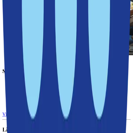
Nackamoderaterna
Skola och välfärd
Klart: Öppna förskolan i Ektorp blir kvar
Rapport: Nackas äldreboenden i topp
Ektorps nya skola slår upp portarna
Sickla skola invigd – tradition och framtid i samma byggnad
Nu ska framtidens lärare utbildas i Nacka
Visa fler →
Läs också