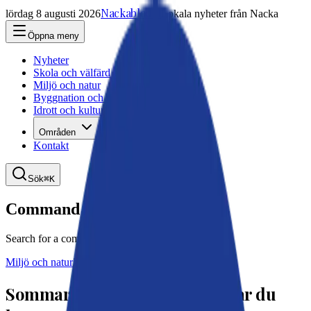
Nackabladet
lördag 8 augusti 2026
Lokala nyheter från Nacka
Öppna meny
Nyheter
Skola och välfärd
Miljö och natur
Byggnation och trafik
Idrott och kultur
Områden
Kontakt
Sök
⌘K
Command Palette
Search for a command to run...
Miljö och natur
24 juni 2025, 14:26
Sommarbad i Nacka – Här hittar du