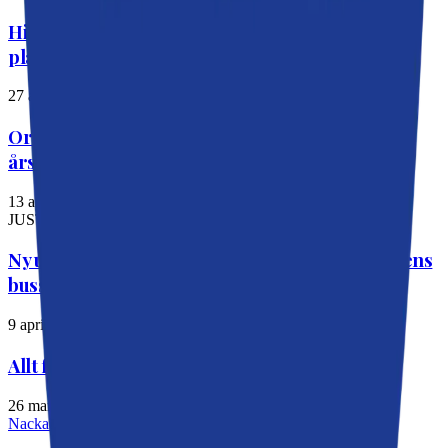
Historiskt steg för Östlig förbindelse –
planeringen kan nu starta
27 april 2026
Ordning och reda när Nacka kommuns
årsbokslut summeras
13 april 2026
JUST NU
Ny undersökning: Kraftigt missnöje med Slussens
bussterminal
9 april 2026
Allt färre söker ekonomiskt bistånd i Nacka
26 mars 2026
Nackabladet