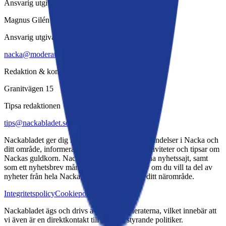
Ansvarig utgivare
Magnus Gilén
Ansvarig utgivare
nacka@moderaterna.se
Redaktion & kontor
Granitvägen 15
Tipsa redaktionen
tips@nackabladet.se
Nackabladet ger dig information om aktuella händelser i Nacka och
ditt område, informerar om evenemang och aktiviteter och tipsar om
Nackas guldkorn. Nackabladet ges ut via denna nyhetssajt, samt
som ett nyhetsbrev månadsvis. Du väljer själv om du vill ta del av
nyheter från hela Nacka, eller ett utdrag från ditt närområde.
Integritetspolicy
Cookiepolicy
Kontakt
Nackabladet ägs och drivs av Nackamoderaterna, vilket innebär att
vi även är en direktkontakt till Nackas styrande politiker.