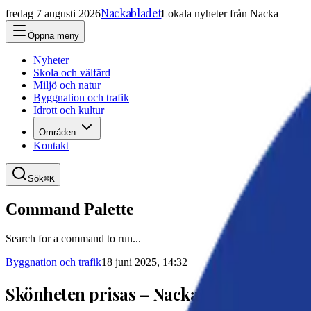
Nackabladet
fredag 7 augusti 2026
Lokala nyheter från Nacka
Öppna meny
Nyheter
Skola och välfärd
Miljö och natur
Byggnation och trafik
Idrott och kultur
Områden
Kontakt
Sök
⌘K
Command Palette
Search for a command to run...
Byggnation och trafik
18 juni 2025, 14:32
Skönheten prisas – Nacka Grace tar he