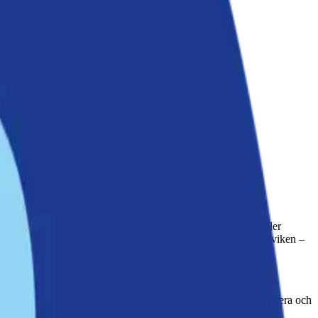
öppnas upp för nya bostäder och rekreation. Det innebär att fler
ttring genom sanering av marken och vattensedimenten i Moranviken –
r båtplatser och rekreationsområden, dels bidrar det till att sanera och
v att vattnet renas från gamla miljögifter.