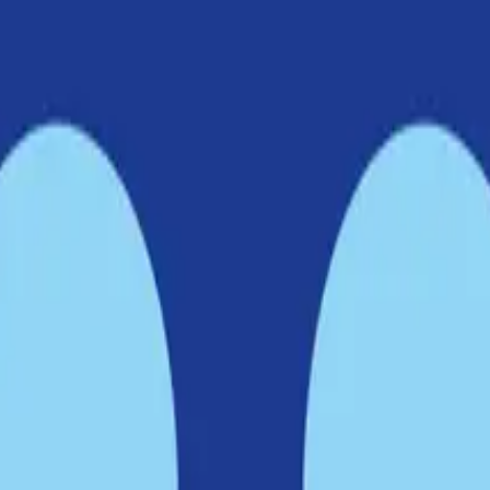
iken
för att utvecklas till en modern marin nod, samtidigt som området 
iska skärgårdsmiljön. Dessutom ger satsningen en betydande miljöförbä
lösning som ger flera fördelar. Dels frigör det plats i Moranviken för fle
järden, som är en viktig del av Nackas marina miljö, kommer att gynnas a