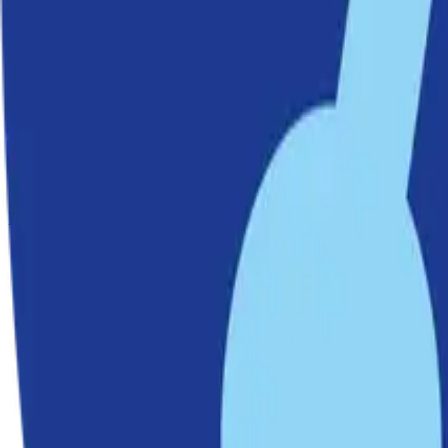
Läs mer
Redaktionens val
Nu kan Nacka bli superkommun igen
Tryggheten ökar i Nacka
Nacka Grace – nyproduktion i 1920-talsstil