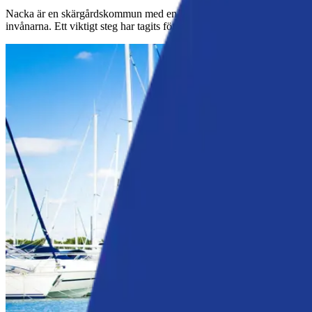
Nacka är en skärgårdskommun med en lång och stark koppling till havet
invånarna. Ett viktigt steg har tagits för att stärka Nackas framtida b