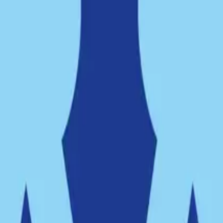
ämnden, ser många vinster med den nya lösningen:
r kapaciteten för båtplatser, vi ser till att området inte belastas av milj
 vi skapa en attraktiv och hållbar miljö där båtliv, rekreation och bo
innebär satsningen även att Moranviken får en ny roll som en levande st
ng och en unik karaktär.
ktig del av kommunens långsiktiga arbete för att stärka Nackas identi
att flytta båtupplägget från Moranviken till Gungviken frigör vi plats för
förankring, vilket är en viktig del i att skapa en levande och attraktiv mil
mplig verksamhet som kan skada miljön:
gviken stärker vi Nackas marina infrastruktur och säkerställer att vi h
 som en modern och hållbar kommun med båtliv. Genom att skapa en välpla
som man tar ansvar för att bevara och förbättra miljön.
har förutsättningar att bli en långsiktig framgång för hela kommunen. 