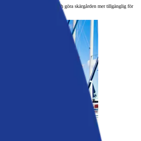
la sin marina infrastruktur och göra skärgården mer tillgänglig för
nde och besökare.