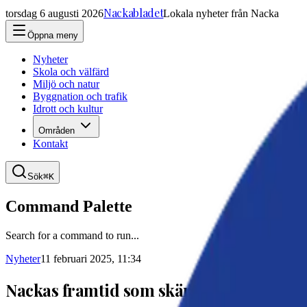
Nackabladet
torsdag 6 augusti 2026
Lokala nyheter från Nacka
Öppna meny
Nyheter
Skola och välfärd
Miljö och natur
Byggnation och trafik
Idrott och kultur
Områden
Kontakt
Sök
⌘K
Command Palette
Search for a command to run...
Nyheter
11 februari 2025, 11:34
Nackas framtid som skärgårdskommun 