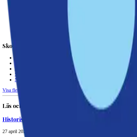
Nackamoderaterna
Skola och välfärd
Klart: Öppna förskolan i Ektorp blir kvar
Rapport: Nackas äldreboenden i topp
Ektorps nya skola slår upp portarna
Sickla skola invigd – tradition och framtid i samma byggnad
Nu ska framtidens lärare utbildas i Nacka
Visa fler →
Läs också
Historiskt steg för Östlig förbindelse – planeringen
27 april 2026