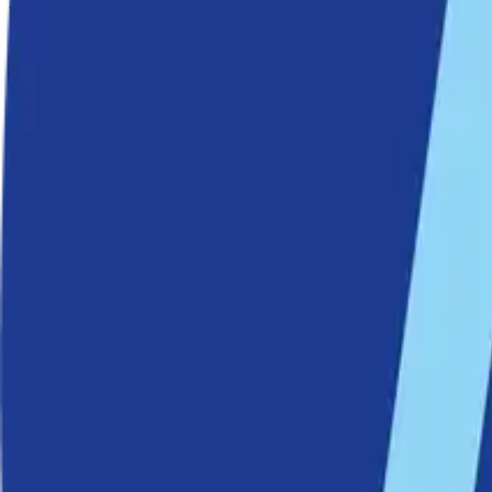
utveckling, och Nackaborna får fler möjligheter att uppleva den unika
Med denna satsning fortsätter kommunen att stärka Nackas position
Områden
Saltsjöbaden
Senaste nytt
26 maj 2026
Flera steg närmare hiss i Finnboda
27 april 2026
Historiskt steg för Östlig förbindelse – planeringe
13 april 2026
Ordning och reda när Nacka kommuns årsbokslu
9 april 2026
Ny undersökning: Kraftigt missnöje med Slussens 
26 mars 2026
Allt färre söker ekonomiskt bistånd i Nacka
20 mars 2026
Klotterspanare: så ska klottret minska i Nacka
19 mars 2026
Kyrkviksparken får ny strandpromenad och fler m
19 mars 2026
Höga löner och goda resultat i Nackas skolor.
17 mars 2026
Nacka går mot strömmen och toppar flertalet listo
12 mars 2026
Nya parker och badplats planeras vid Svindersvi