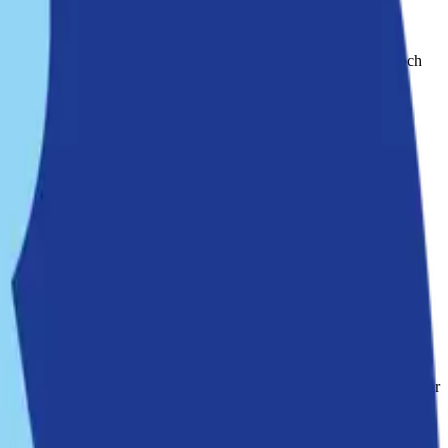
öförstörande verksamheter, och vi tar ett stort steg mot att sanera och
städer samverkar på ett sätt som gynnar hela kommunen.
adsdel där människor kan bo och samtidigt ha nära till vatten och
tet som en skärgårdskommun:
 en bättre stadsutveckling och skapar samtidigt fler möjligheter för
jö.
ar en långsiktig lösning som gynnar både invånare och miljö.
nerad och miljövänlig lösning för både båtliv och stadsutveckling ser
Moranviken får en ny framtid som en central del av Nackas marina