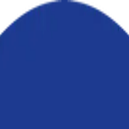
säkras med ny marin nod