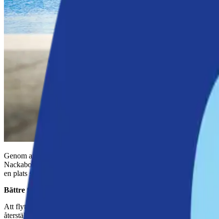
Genom att möjliggöra ett nytt båtupplägg i
Gungviken
frigörs
Moranv
Nackabor får möjlighet att bo nära vattnet och ta del av den fantast
en plats som länge påverkats av tidigare varvsverksamhet.
Bättre förutsättningar för båtliv och miljö
Att flytta båtuppläggningsplatser från Moranviken till Gungviken är en 
återställa en miljö som länge varit belastad av föroreningar. Baggensf