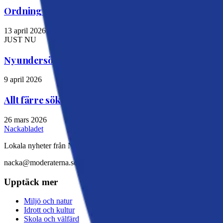
Ordning och reda när Nacka kommuns årsbokslut
13 april 2026
JUST NU
Ny undersökning: Kraftigt missnöje med Slussens 
9 april 2026
Allt färre söker ekonomiskt bistånd i Nacka
26 mars 2026
Nackabladet
Lokala nyheter från Nacka
nacka@moderaterna.se
Upptäck mer
Miljö och natur
Idrott och kultur
Skola och välfärd