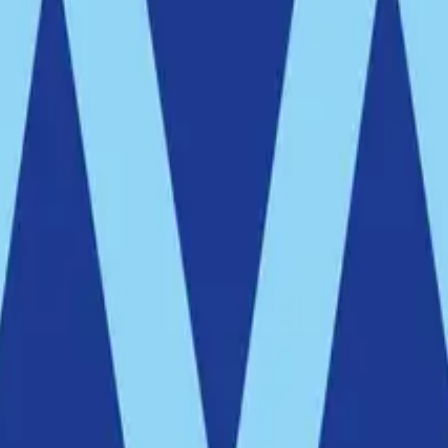
 skärgårdsmiljön.
 som en levande och framåtblickande skärgårdskommun.
n kan nu starta
t summeras
bussterminal
ötesplatser
r
ken