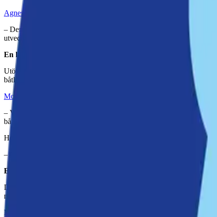
Agnes Palinski
(M), 1:e vice ordförande i Miljö- och stadsbyggnadsn
– Den här satsningen innebär att vi löser flera problem samtidigt. Vi öka
utveckla Moranviken. Genom att flytta båtupplägget till Gungviken kan
En långsiktig och hållbar lösning
Utöver de praktiska vinsterna med fler båtplatser och en bättre miljö 
båtliv. Torpet i området bevaras, vilket ger platsen en historisk koppli
Monica Brohede Tellström
(L), gruppledare, ser satsningen som en vi
– Vi vill att skärgården ska vara tillgänglig för fler Nackabor. Genom 
båtliv. Att torpet bevaras gör också att området behåller sin historiska 
Hon betonar också vikten av att satsningen bidrar till att stoppa olä
– Genom att satsa på en modern och hållbar båtuppläggningsplats i Gun
En viktig satsning för framtiden
Denna satsning är en del av ett större arbete för att utveckla Nacka
man till att fler invånare kan njuta av närheten till vattnet, samtidigt 
Med stöd från både markägare och företagare är detta en lösning som 