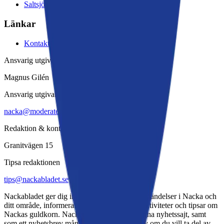
Saltsjöbaden
Länkar
Kontakta oss
Ansvarig utgivare
Magnus Gilén
Ansvarig utgivare
nacka@moderaterna.se
Redaktion & kontor
Granitvägen 15
Tipsa redaktionen
tips@nackabladet.se
Nackabladet ger dig information om aktuella händelser i Nacka och
ditt område, informerar om evenemang och aktiviteter och tipsar om
Nackas guldkorn. Nackabladet ges ut via denna nyhetssajt, samt
som ett nyhetsbrev månadsvis. Du väljer själv om du vill ta del av