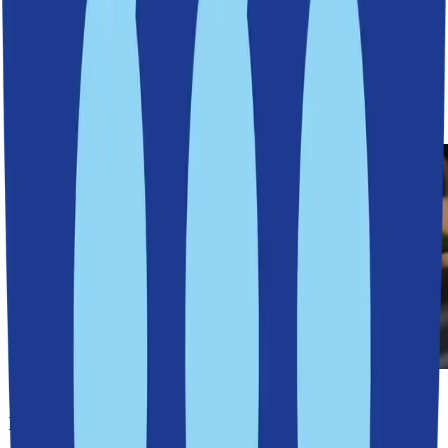
19 mars 2026
Kyrkviksparken får ny strandpromenad och fler
mötesplatser
19 mars 2026
Höga löner och goda resultat i Nackas skolor.
17 mars 2026
Nacka går mot strömmen och toppar flertalet
listor
12 mars 2026
Nya parker och badplats planeras vid
Svindersviken
Läs mer
Redaktionens val