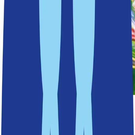
MSB rekommenderar alla att ha mat hemma så att man
klarar sig en vecka utan el, värme och vatten. Då är
konserver, torrvaror och olja bra att ha hemma! Tänk på
att välja kaloririk mat i ditt matförråd, och att du har
tillgång till exempelvis ett stormkök för att koka sånt
som ris och pasta.