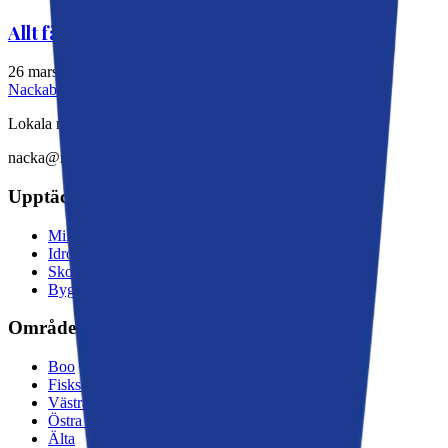
Allt färre söker ekonomiskt bistånd i Nacka
26 mars 2026
Nackabladet
Lokala nyheter från Nacka
nacka@moderaterna.se
Upptäck mer
Miljö och natur
Idrott och kultur
Skola och välfärd
Byggnation och trafik
Områden
Boo
Fisksätra
Västra Sicklaön
Östra Sicklaön
Älta