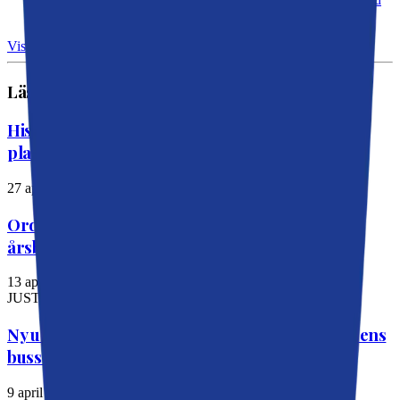
Nu ska framtidens lärare utbildas i Nacka
Visa fler →
Läs också
Historiskt steg för Östlig förbindelse –
planeringen kan nu starta
27 april 2026
Ordning och reda när Nacka kommuns
årsbokslut summeras
13 april 2026
JUST NU
Ny undersökning: Kraftigt missnöje med Slussens
bussterminal
9 april 2026