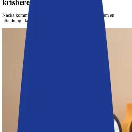
krisberedskap
Nacka kommun har genom sina framtidsfonder tagit fram en
utbildning i krisberedskap och civilt försvar.