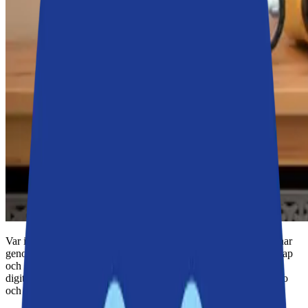
Var inte rädd – var beredd som man kan säga. Nacka kommun har
genom sina
framtidsfonder
tagit fram en utbildning i krisberedskap
och civilt försvar för alla Nackabor över 18 år. Utbildningen är
digital, frivillig och helt unik i sitt slag. Den heter Medveten, redo
och trygg.