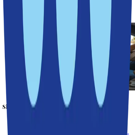
Nu kan Nacka bli superkommun igen
Tryggheten ökar i Nacka
Nacka Grace – nyproduktion i 1920-talsstil
Nackamoderaterna
Skola och välfärd
Klart: Öppna förskolan i Ektorp blir kvar
Rapport: Nackas äldreboenden i topp
Ektorps nya skola slår upp portarna
Sickla skola invigd – tradition och framtid i samma byggnad