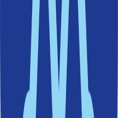
Nacka delar med sig till andra
kommuner
Nacka är först i Sverige med initiativet, men skriver på hemsidan att
de som arbetar med krisberedskap i andra kommuner kan höra av
sig och få ta del av delar av utbildningen Medveten, redo och trygg
för att kunna göra liknande satsningar.
Taggar
Trygghet
Senaste nytt
26 maj 2026
Flera steg närmare hiss i Finnboda
27 april 2026
Historiskt steg för Östlig förbindelse –
planeringen kan nu starta
13 april 2026
Ordning och reda när Nacka kommuns
årsbokslut summeras
9 april 2026
Ny undersökning: Kraftigt missnöje med Slussens
bussterminal
26 mars 2026
Allt färre söker ekonomiskt bistånd i Nacka
20 mars 2026
Klotterspanare: så ska klottret minska i Nacka