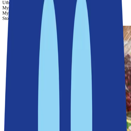
Utbildningen har tagits fram av Nacka tillsammans med
Myndigheten för samhällsskydd och beredskap (MSB),
Myndigheten för psykologiskt försvar (MPF), Länsstyrelsen
Stockholm, Civilförsvarsförbundet och Svenska Röda Korset.