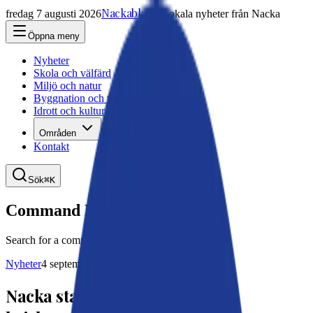
Nackabladet
fredag 7 augusti 2026
Lokala nyheter från Nacka
Öppna meny
Nyheter
Skola och välfärd
Miljö och natur
Byggnation och trafik
Idrott och kultur
Områden
Kontakt
Sök
⌘K
Command Palette
Search for a command to run...
Nyheter
4 september 2024, 12:23
Nacka startar utbildning i