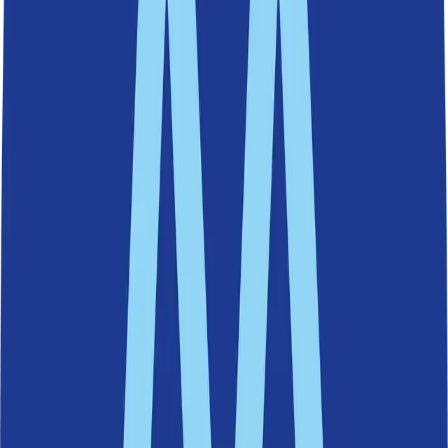
Om utbildningen
Medveten, redo, trygg består av fyra avsnitt som tar cirka 45 minuter
vardera att göra. Du väljer vilken del du vill göra och behöver inte
göra allt på en gång. Ett femte alternativ innehåller alla avsnitten om
du vill göra alla i rad.
Du behöver tillgång till wifi och kan genomföra utbildningen på
dator, surfplatta eller smartphone.
Utbildningen hittar du på Nacka kommuns hemsida, klicka HÄR
Lokal broschyr om krisberedskap i
Nacka
Nacka kommun har även tagit fram broschyren Om krisen kommer
till Nacka – var förbered! Det är en lokal version av broschyren Om
krisen eller kriget kommer som Myndigheten för samhällsskydd och
beredskap (MSB) tar fram och förmedlar till alla hushåll i Sverige.
Broschyren finns tillgängligt digitalt och för nedladdning på
nacka.se.
Läs och ladda ner broschyren här.